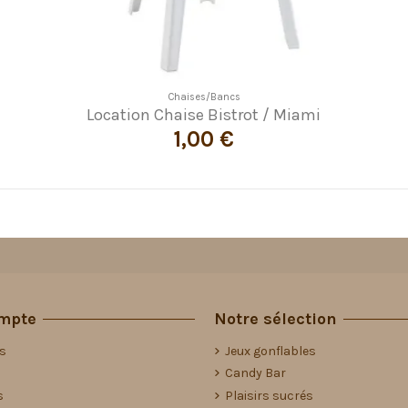
Chaises/Bancs
Location Chaise Bistrot / Miami
1,00 €
mpte
Notre sélection
is
Jeux gonflables
Candy Bar
s
Plaisirs sucrés