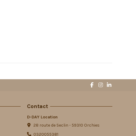
Contact
D-DAY Location
28 route de Seclin - 59310 Orchies
0320055381