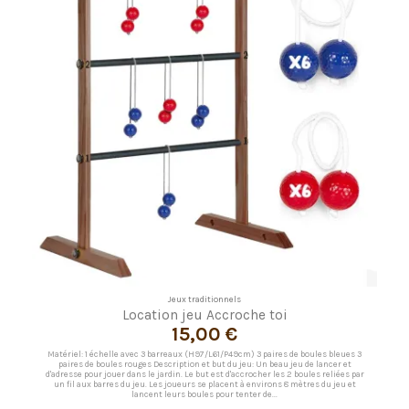
Jeux traditionnels
Location jeu Accroche toi
15,00 €
Matériel: 1 échelle avec 3 barreaux (H97/L61/P49cm) 3 paires de boules bleues 3
paires de boules rouges Description et but du jeu: Un beau jeu de lancer et
d'adresse pour jouer dans le jardin. Le but est d'accrocher les 2 boules reliées par
un fil aux barres du jeu. Les joueurs se placent à environs 8 mètres du jeu et
lancent leurs boules pour tenter de...