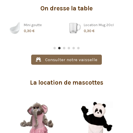
On dresse la table
ée
Mini goutte
Location Mug 20cl
0,30 €
0,30 €
Consulter notre vaisselle
La location de mascottes