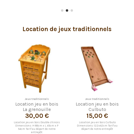
Location de jeux traditionnels
Jeux traditionnels
Jeux traditionnels
Location jeu en bois
Location jeu en bois
La grenouille
Culbuto
30,00 €
15,00 €
Location jeu en bois Double chinois
Location jeu en bois Culbuto
Dimensions: H 88cm x L 45cm x P
Dimensions: 122x42cm Tarif au
54cm Tarif au départ de notre
départ de notre entrepôt
entrepôt