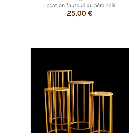
Location fauteuil du père noël
25,00 €