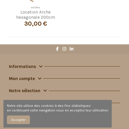
Arches
Location Arche
hexagonale 200cm
30,00 €
Informations
Mon compte
Notre sélection
Contact
Notre site utilise des cookies à des fins statistiques
en continuant votre navigation vous en acceptez leur utilisation
Accepter
© 2013/2026 - Dday Location - Réalisé par
Studio Créations