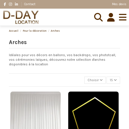
Mes devis
Contact
Accueil
Pour la décoration
Arches
Arches
Idéales pour vos décors en ballons, vos backdrops, vos phototcall,
vos cérémonies laïques, découvrez notre sélection d'arches
disponibles à la location
Choisir
15