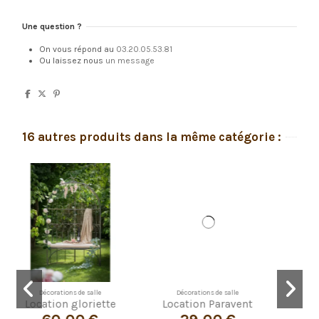
Une question ?
On vous répond au
03.20.05.53.81
Ou laissez nous
un message
16 autres produits dans la même catégorie :
e
Décorations de salle
Décorations de table
ette
Location Paravent
Location Cage à
oiseaux