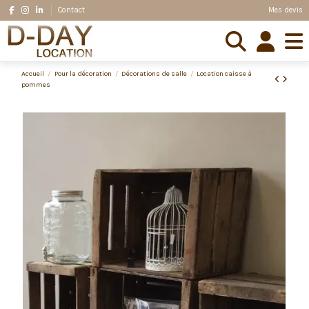
Mes devis
Contact
Accueil
Pour la décoration
Décorations de salle
Location caisse à
pommes