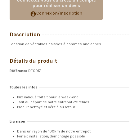
pour réaliser un devis
Connexion/Inscription
account_circle
Description
Location de véritables caisses à pommes anciennes
Détails du produit
Référence
DEC017
Toutes les infos
Prix indiqué forfait pour le week-end
Tarif au départ de notre entrepôt d'Orchies
Produit nettoyé et vérifié au retour
Livraison
Dans un rayon de 100km de notre entrepôt
Forfait installation/démontage possible