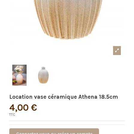
Location vase céramique Athena 18.5cm
4,00 €
TTC
Connectez vous ou créez un compte