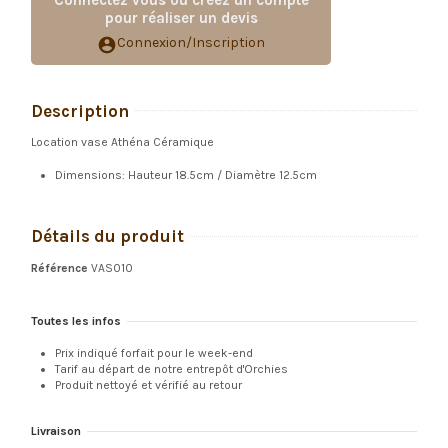
pour réaliser un devis
Connexion/Inscription
account_circle
Description
Location vase Athéna Céramique
Dimensions: Hauteur 18.5cm / Diamètre 12.5cm
Détails du produit
Référence
VAS010
Toutes les infos
Prix indiqué forfait pour le week-end
Tarif au départ de notre entrepôt d'Orchies
Produit nettoyé et vérifié au retour
Livraison