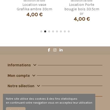
e table
Décorations de table
Décorations de table
 vase
Location Porte
Location vase
re 33cm
bougie bois 33.5cm
Catherine bleu 18cm
 €
2,00 €
or
4,00 €
Informations
Mon compte
Notre sélection
Contact
Notre site utilise des cookies à des fins statistiques
en continuant votre navigation vous en acceptez leur utilisation