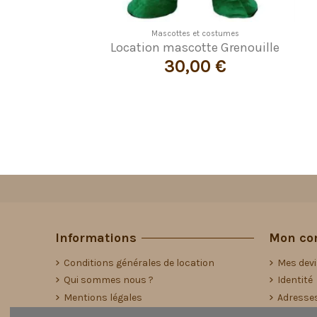
Mascottes et costumes
Location Costume de lutin femme
20,00 €
Informations
Mon co
Conditions générales de location
Mes dev
Qui sommes nous ?
Identité
Mentions légales
Adresse
Contact
Historiq